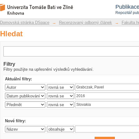
Hledat
Repozitář DSpace/Manakin
Publikac
Repozitář pub
Domovská stránka DSpace
→
Recenzovaný odborný článek
→
Fakulta h
Hledat
Filtry
Filtry použijte na upřesnění výsledků vyhledávání.
Aktuální filtry:
Nové filtry: