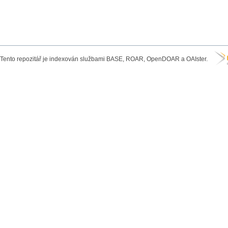
Tento repozitář je indexován službami BASE, ROAR, OpenDOAR a OAIster.