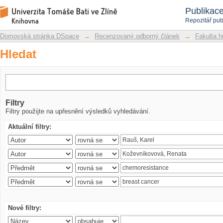
Hledat
Repozitář DSpace/Manakin
Publikac
Repozitář pub
Domovská stránka DSpace
→
Recenzovaný odborný článek
→
Fakulta h
Hledat
Filtry
Filtry použijte na upřesnění výsledků vyhledávání.
Aktuální filtry:
Nové filtry: