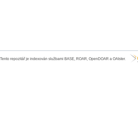
Tento repozitář je indexován službami BASE, ROAR, OpenDOAR a OAIster.