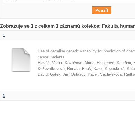
Zobrazuje se 1 z celkem 1 záznamů kolekce: Fakulta humani
1
Use of germline genetic variability for prediction of ch
cancer patients
Hlaváč, Viktor
;
Kováčová, Marie
;
Elsnerová, Kateřina
;
Koževníkovová, Renata
;
Rauš, Karel
;
Kopečková, Kate
David
;
Gatěk, Jiří
;
Ostašov, Pavel
;
Václavíková, Radk
1