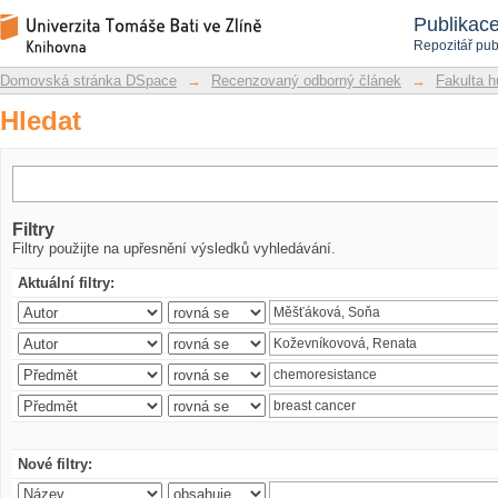
Hledat
Repozitář DSpace/Manakin
Publikac
Repozitář pub
Domovská stránka DSpace
→
Recenzovaný odborný článek
→
Fakulta h
Hledat
Filtry
Filtry použijte na upřesnění výsledků vyhledávání.
Aktuální filtry:
Nové filtry: