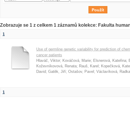
Zobrazuje se 1 z celkem 1 záznamů kolekce: Fakulta humani
1
Use of germline genetic variability for prediction of ch
cancer patients
Hlaváč, Viktor
;
Kováčová, Marie
;
Elsnerová, Kateřina
;
Koževníkovová, Renata
;
Rauš, Karel
;
Kopečková, Kate
David
;
Gatěk, Jiří
;
Ostašov, Pavel
;
Václavíková, Radk
1