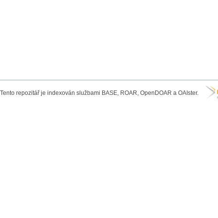
Tento repozitář je indexován službami BASE, ROAR, OpenDOAR a OAIster.