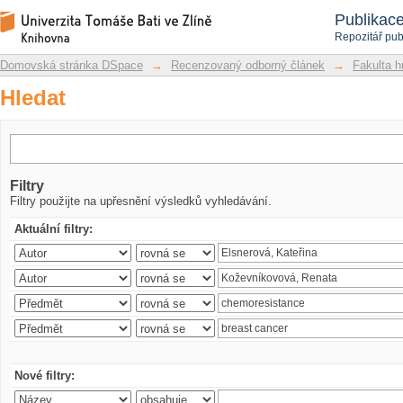
Hledat
Repozitář DSpace/Manakin
Publikac
Repozitář pub
Domovská stránka DSpace
→
Recenzovaný odborný článek
→
Fakulta h
Hledat
Filtry
Filtry použijte na upřesnění výsledků vyhledávání.
Aktuální filtry:
Nové filtry: