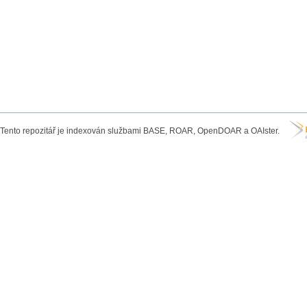
Tento repozitář je indexován službami BASE, ROAR, OpenDOAR a OAIster.