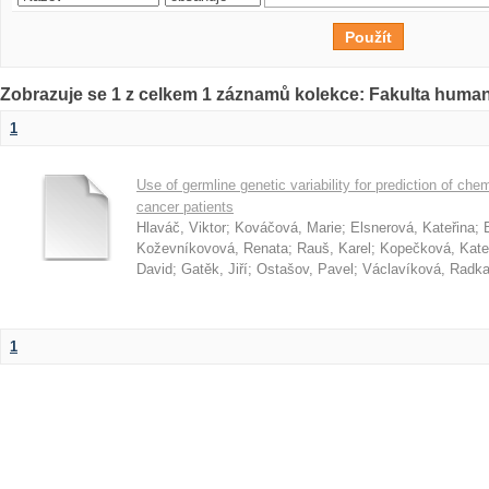
Zobrazuje se 1 z celkem 1 záznamů kolekce: Fakulta humani
1
Use of germline genetic variability for prediction of ch
cancer patients
Hlaváč, Viktor
;
Kováčová, Marie
;
Elsnerová, Kateřina
;
Koževníkovová, Renata
;
Rauš, Karel
;
Kopečková, Kate
David
;
Gatěk, Jiří
;
Ostašov, Pavel
;
Václavíková, Radk
1