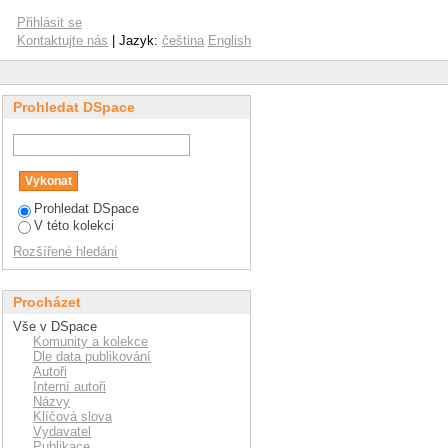
Přihlásit se
Kontaktujte nás
| Jazyk:
čeština
English
Prohledat DSpace
Prohledat DSpace
V této kolekci
Rozšířené hledání
Procházet
Vše v DSpace
Komunity a kolekce
Dle data publikování
Autoři
Interní autoři
Názvy
Klíčová slova
Vydavatel
Publikace