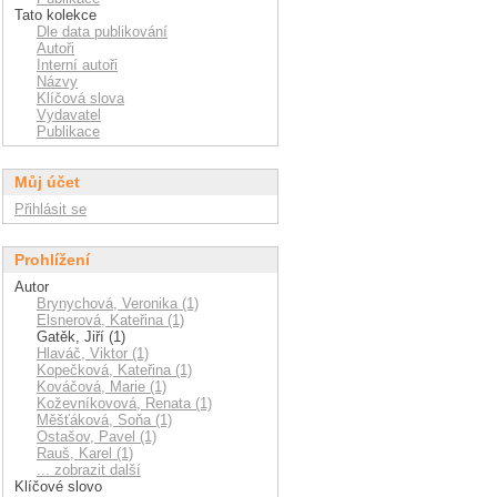
Tato kolekce
Dle data publikování
Autoři
Interní autoři
Názvy
Klíčová slova
Vydavatel
Publikace
Můj účet
Přihlásit se
Prohlížení
Autor
Brynychová, Veronika (1)
Elsnerová, Kateřina (1)
Gatěk, Jiří (1)
Hlaváč, Viktor (1)
Kopečková, Kateřina (1)
Kováčová, Marie (1)
Koževníkovová, Renata (1)
Měšťáková, Soňa (1)
Ostašov, Pavel (1)
Rauš, Karel (1)
... zobrazit další
Klíčové slovo