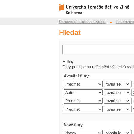
Hledat
Repozitář DSpace/Manakin
Domovská stránka DSpace
→
Recenzova
Hledat
Filtry
Filtry použijte na upřesnění výsledků vyh
Aktuální filtry:
Nové filtry: