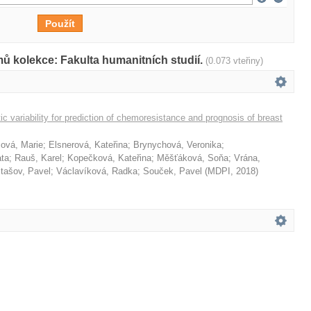
ů kolekce: Fakulta humanitních studií.
(0.073 vteřiny)
ic variability for prediction of chemoresistance and prognosis of breast
ová, Marie
;
Elsnerová, Kateřina
;
Brynychová, Veronika
;
ta
;
Rauš, Karel
;
Kopečková, Kateřina
;
Měšťáková, Soňa
;
Vrána,
tašov, Pavel
;
Václavíková, Radka
;
Souček, Pavel
(
MDPI
,
2018
)