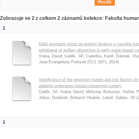
Zobrazuje se 2 z celkem 2 záznamů kolekce: Fakulta humani
1
Další postupný ústup od axilární disekce u časného ka
withdrawal of axillary dissection in early stage breast c
Vrána, David
;
Gatěk, Jiří
;
Cwiertka, Karel
;
Šrámek, Vlas
Jana Evangelisty Purkyně (ČLS JEP)
,
2014
)
Significance of the resection margin and risk factors for
patients undergoing breast-conserving surgery
Gatěk, Jiří
;
Vrána, David
;
Melichar, Bohuslav
;
Vážan, P
Július
;
Dudešek, Bohumil
;
Hnátek, Lukáš
;
Duben, Jiří
(
1