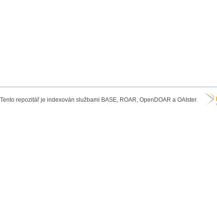
Tento repozitář je indexován službami BASE, ROAR, OpenDOAR a OAIster.