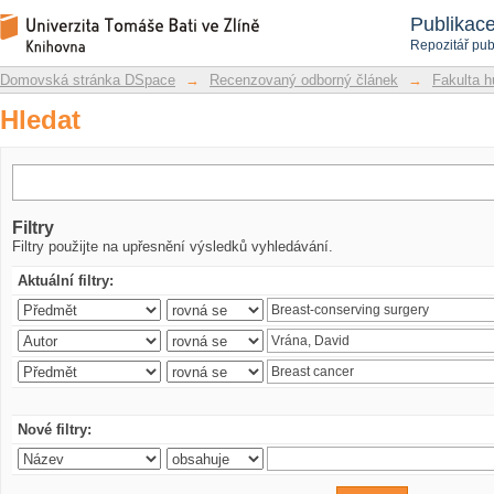
Hledat
Repozitář DSpace/Manakin
Publikac
Repozitář pub
Domovská stránka DSpace
→
Recenzovaný odborný článek
→
Fakulta h
Hledat
Filtry
Filtry použijte na upřesnění výsledků vyhledávání.
Aktuální filtry:
Nové filtry: