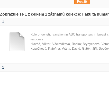
Zobrazuje se 1 z celkem 1 záznamů kolekce: Fakulta humani
1
Role of genetic variation in ABC transporters in breast
response
Hlaváč, Viktor
;
Václavíková, Radka
;
Brynychová, Veron
Kopečková, Kateřina
;
Vrána, David
;
Gatěk, Jiří
;
Souček
1