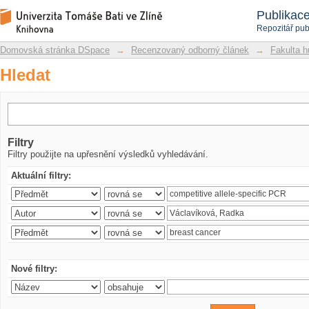
Hledat
Repozitář DSpace/Manakin
Publikac
Repozitář pub
Domovská stránka DSpace
→
Recenzovaný odborný článek
→
Fakulta h
Hledat
Filtry
Filtry použijte na upřesnění výsledků vyhledávání.
Aktuální filtry:
Nové filtry: