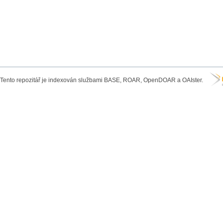
Tento repozitář je indexován službami BASE, ROAR, OpenDOAR a OAIster.