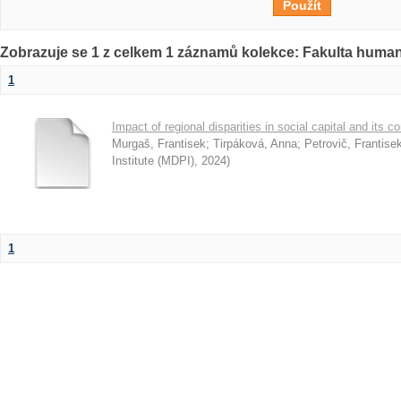
Zobrazuje se 1 z celkem 1 záznamů kolekce: Fakulta humani
1
Impact of regional disparities in social capital and its c
Murgaš, Frantisek
;
Tirpáková, Anna
;
Petrovič, Frantise
Institute (MDPI)
,
2024
)
1