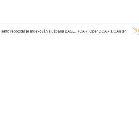
Tento repozitář je indexován službami BASE, ROAR, OpenDOAR a OAIster.