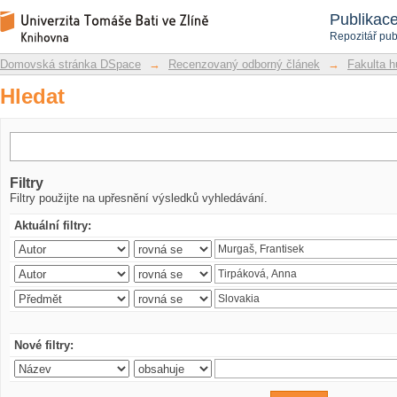
Hledat
Repozitář DSpace/Manakin
Publikac
Repozitář pub
Domovská stránka DSpace
→
Recenzovaný odborný článek
→
Fakulta h
Hledat
Filtry
Filtry použijte na upřesnění výsledků vyhledávání.
Aktuální filtry:
Nové filtry: