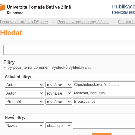
Hledat
Repozitář DSpace/Manakin
Publikac
Repozitář pub
Domovská stránka DSpace
→
Recenzovaný odborný článek
→
Fakulta h
Hledat
Filtry
Filtry použijte na upřesnění výsledků vyhledávání.
Aktuální filtry:
Nové filtry: