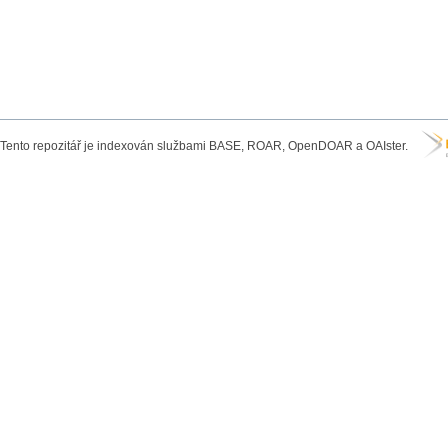
Tento repozitář je indexován službami BASE, ROAR, OpenDOAR a OAIster.