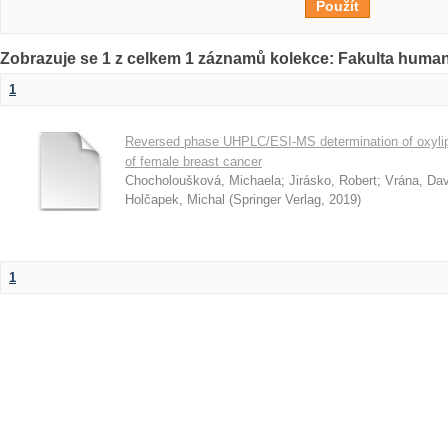
Zobrazuje se 1 z celkem 1 záznamů kolekce: Fakulta humani
1
Reversed phase UHPLC/ESI-MS determination of oxylip
of female breast cancer
Chocholoušková, Michaela
;
Jirásko, Robert
;
Vrána, Dav
Holčapek, Michal
(
Springer Verlag
,
2019
)
1