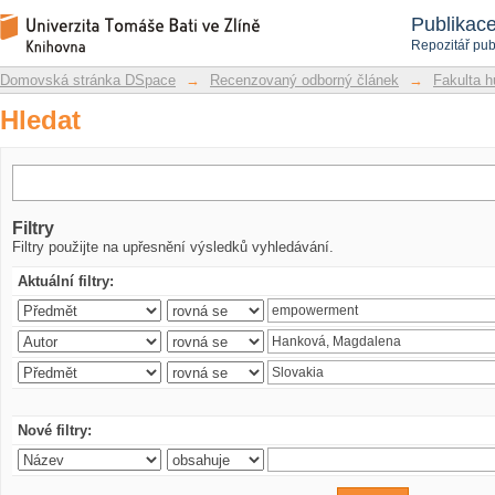
Hledat
Repozitář DSpace/Manakin
Publikac
Repozitář pub
Domovská stránka DSpace
→
Recenzovaný odborný článek
→
Fakulta h
Hledat
Filtry
Filtry použijte na upřesnění výsledků vyhledávání.
Aktuální filtry:
Nové filtry: