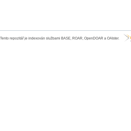
Tento repozitář je indexován službami BASE, ROAR, OpenDOAR a OAIster.