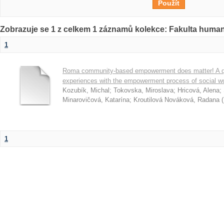
Zobrazuje se 1 z celkem 1 záznamů kolekce: Fakulta humani
1
Roma community-based empowerment does matter! A qual
experiences with the empowerment process of social wo
Kozubík, Michal
;
Tokovska, Miroslava
;
Hricová, Alena
;
Minarovičová, Katarína
;
Kroutilová Nováková, Radana
(
1