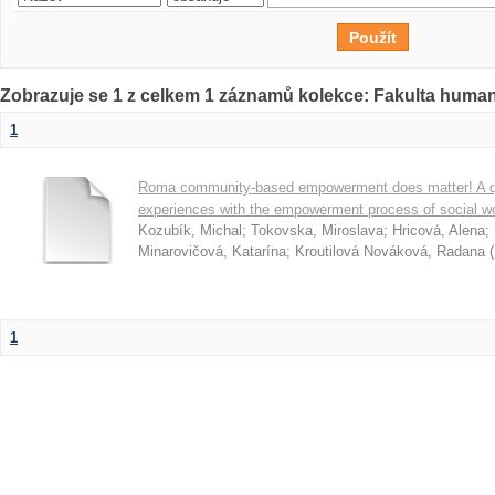
Zobrazuje se 1 z celkem 1 záznamů kolekce: Fakulta humani
1
Roma community-based empowerment does matter! A qual
experiences with the empowerment process of social wo
Kozubík, Michal
;
Tokovska, Miroslava
;
Hricová, Alena
;
Minarovičová, Katarína
;
Kroutilová Nováková, Radana
(
1