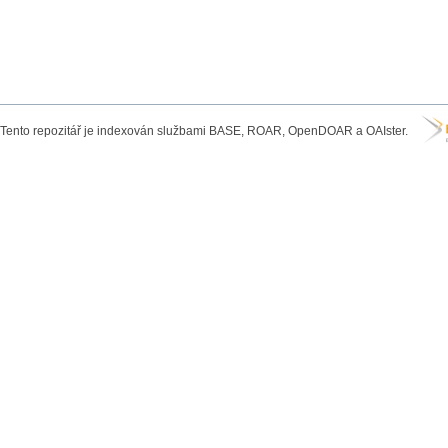
Tento repozitář je indexován službami BASE, ROAR, OpenDOAR a OAIster.