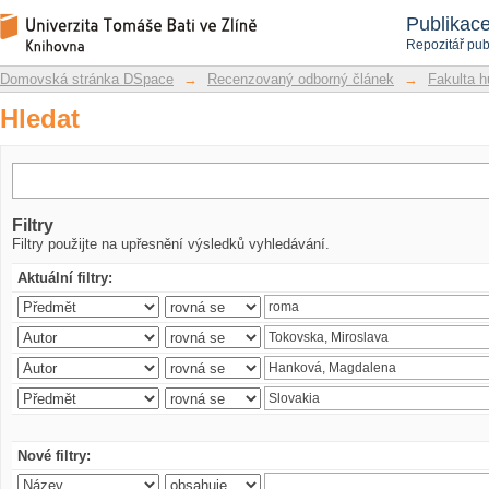
Hledat
Repozitář DSpace/Manakin
Publikac
Repozitář pub
Domovská stránka DSpace
→
Recenzovaný odborný článek
→
Fakulta h
Hledat
Filtry
Filtry použijte na upřesnění výsledků vyhledávání.
Aktuální filtry:
Nové filtry: