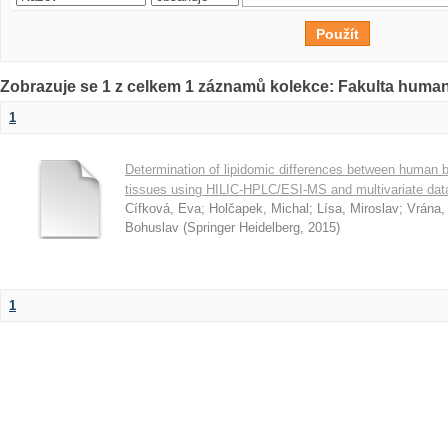
Zobrazuje se 1 z celkem 1 záznamů kolekce: Fakulta humani
1
Determination of lipidomic differences between human 
tissues using HILIC-HPLC/ESI-MS and multivariate dat
Cífková, Eva
;
Holčapek, Michal
;
Lísa, Miroslav
;
Vrána,
Bohuslav
(
Springer Heidelberg
,
2015
)
1