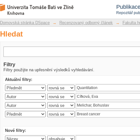
Hledat
Repozitář DSpace/Manakin
Publikac
Repozitář pub
Domovská stránka DSpace
→
Recenzovaný odborný článek
→
Fakulta h
Hledat
Filtry
Filtry použijte na upřesnění výsledků vyhledávání.
Aktuální filtry:
Nové filtry: