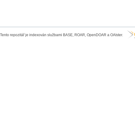
Tento repozitář je indexován službami BASE, ROAR, OpenDOAR a OAIster.