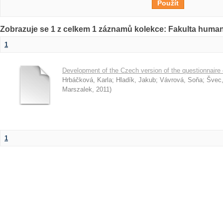
Zobrazuje se 1 z celkem 1 záznamů kolekce: Fakulta humani
1
Development of the Czech version of the questionnaire o
Hrbáčková, Karla
;
Hladík, Jakub
;
Vávrová, Soňa
;
Švec,
Marszalek
,
2011
)
1