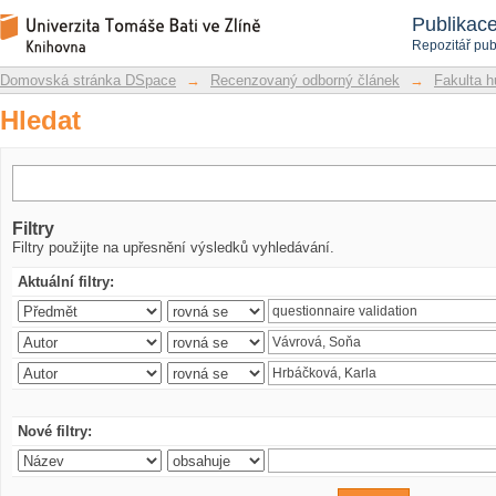
Hledat
Repozitář DSpace/Manakin
Publikac
Repozitář pub
Domovská stránka DSpace
→
Recenzovaný odborný článek
→
Fakulta h
Hledat
Filtry
Filtry použijte na upřesnění výsledků vyhledávání.
Aktuální filtry:
Nové filtry: