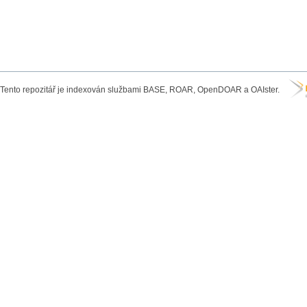
Tento repozitář je indexován službami BASE, ROAR, OpenDOAR a OAIster.