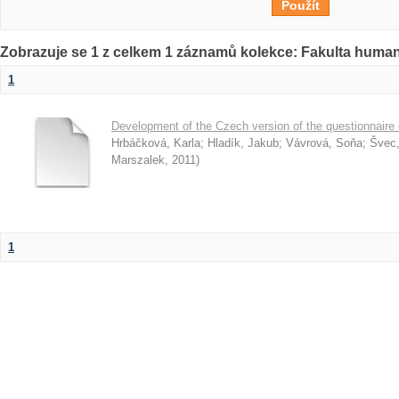
Zobrazuje se 1 z celkem 1 záznamů kolekce: Fakulta humani
1
Development of the Czech version of the questionnaire o
Hrbáčková, Karla
;
Hladík, Jakub
;
Vávrová, Soňa
;
Švec,
Marszalek
,
2011
)
1