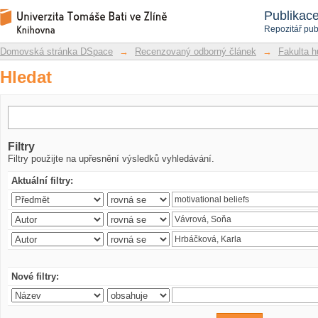
Hledat
Repozitář DSpace/Manakin
Publikac
Repozitář pub
Domovská stránka DSpace
→
Recenzovaný odborný článek
→
Fakulta h
Hledat
Filtry
Filtry použijte na upřesnění výsledků vyhledávání.
Aktuální filtry:
Nové filtry: