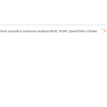
Tento repozitář je indexován službami BASE, ROAR, OpenDOAR a OAIster.