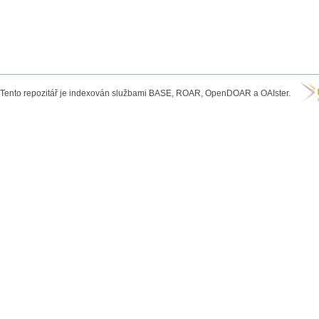
Tento repozitář je indexován službami BASE, ROAR, OpenDOAR a OAIster.