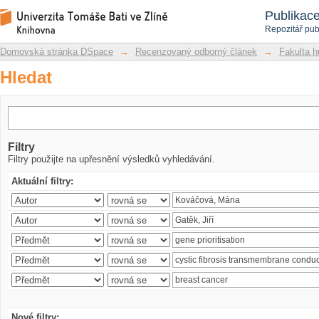
Hledat
Repozitář DSpace/Manakin
Publikac
Repozitář pub
Domovská stránka DSpace
→
Recenzovaný odborný článek
→
Fakulta h
Hledat
Filtry
Filtry použijte na upřesnění výsledků vyhledávání.
Aktuální filtry:
Nové filtry: