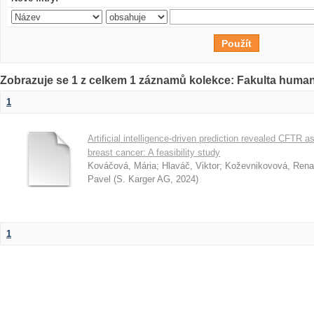
Zobrazuje se 1 z celkem 1 záznamů kolekce: Fakulta humani
1
Artificial intelligence-driven prediction revealed CFTR 
breast cancer: A feasibility study
Kováčová, Mária
;
Hlaváč, Viktor
;
Koževnikovová, Rena
Pavel
(
S. Karger AG
,
2024
)
1