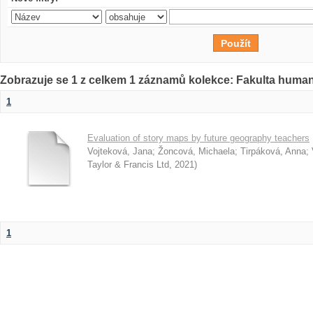
Zobrazuje se 1 z celkem 1 záznamů kolekce: Fakulta humani
1
Evaluation of story maps by future geography teachers
Vojteková, Jana
;
Žoncová, Michaela
;
Tirpáková, Anna
;
Taylor & Francis Ltd
,
2021
)
1