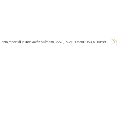
Tento repozitář je indexován službami BASE, ROAR, OpenDOAR a OAIster.