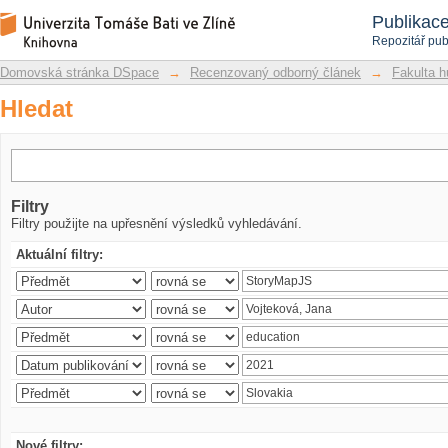
Hledat
Repozitář DSpace/Manakin
Publikac
Repozitář pub
Domovská stránka DSpace
→
Recenzovaný odborný článek
→
Fakulta h
Hledat
Filtry
Filtry použijte na upřesnění výsledků vyhledávání.
Aktuální filtry:
Nové filtry: