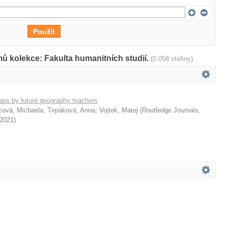
ů kolekce: Fakulta humanitních studií.
(0.058 vteřiny)
aps by future geography teachers
cová, Michaela
;
Tirpáková, Anna
;
Vojtek, Matej
(
Routledge Journals,
2021
)