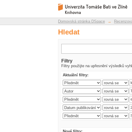
Hledat
Repozitář DSpace/Manakin
Domovská stránka DSpace
→
Recenzova
Hledat
Filtry
Filtry použijte na upřesnění výsledků vyh
Aktuální filtry:
Nové filtry: