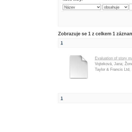
Zobrazuje se 1 z celkem 1 záznam
1
Evaluation of story m
Vojteková, Jana
;
Žon
Taylor & Francis Ltd
,
1