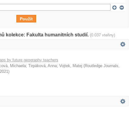
ů kolekce: Fakulta humanitních studií.
(0.037 vteřiny)
aps by future geography teachers
cová, Michaela
;
Tirpáková, Anna
;
Vojtek, Matej
(
Routledge Journals,
2021
)