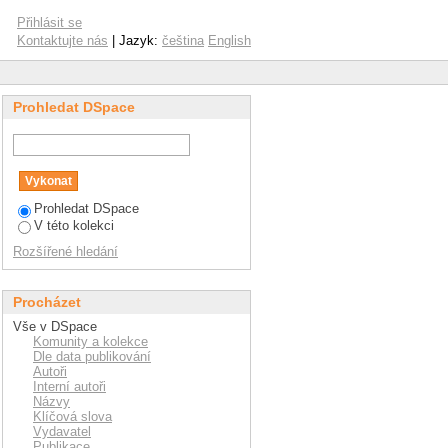
Přihlásit se
Kontaktujte nás
| Jazyk:
čeština
English
Prohledat DSpace
Prohledat DSpace
V této kolekci
Rozšířené hledání
Procházet
Vše v DSpace
Komunity a kolekce
Dle data publikování
Autoři
Interní autoři
Názvy
Klíčová slova
Vydavatel
Publikace