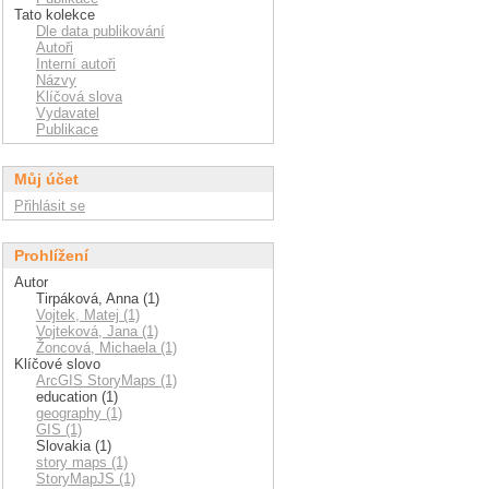
Tato kolekce
Dle data publikování
Autoři
Interní autoři
Názvy
Klíčová slova
Vydavatel
Publikace
Můj účet
Přihlásit se
Prohlížení
Autor
Tirpáková, Anna (1)
Vojtek, Matej (1)
Vojteková, Jana (1)
Žoncová, Michaela (1)
Klíčové slovo
ArcGIS StoryMaps (1)
education (1)
geography (1)
GIS (1)
Slovakia (1)
story maps (1)
StoryMapJS (1)