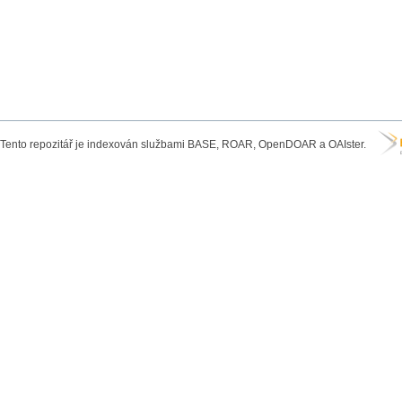
Tento repozitář je indexován službami BASE, ROAR, OpenDOAR a OAIster.