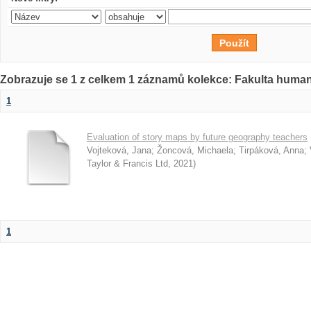
Zobrazuje se 1 z celkem 1 záznamů kolekce: Fakulta humani
1
Evaluation of story maps by future geography teachers
Vojteková, Jana
;
Žoncová, Michaela
;
Tirpáková, Anna
;
Taylor & Francis Ltd
,
2021
)
1