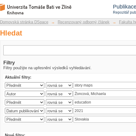
Hledat
Repozitář DSpace/Manakin
Publikac
Repozitář pub
Domovská stránka DSpace
→
Recenzovaný odborný článek
→
Fakulta h
Hledat
Filtry
Filtry použijte na upřesnění výsledků vyhledávání.
Aktuální filtry:
Nové filtry: