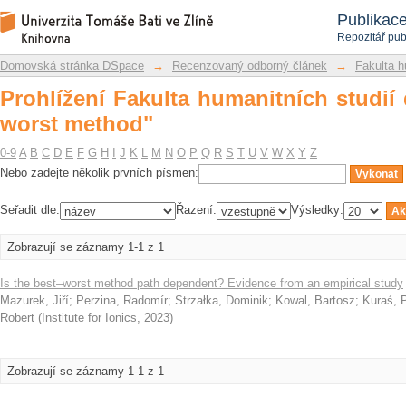
Prohlížení Fakulta humanitních studií
Repozitář DSpace/Manakin
Publikac
Repozitář pub
Domovská stránka DSpace
→
Recenzovaný odborný článek
→
Fakulta h
Prohlížení Fakulta humanitních studií
worst method"
0-9
A
B
C
D
E
F
G
H
I
J
K
L
M
N
O
P
Q
R
S
T
U
V
W
X
Y
Z
Nebo zadejte několik prvních písmen:
Seřadit dle:
Řazení:
Výsledky:
Zobrazují se záznamy 1-1 z 1
Is the best–worst method path dependent? Evidence from an empirical study
Mazurek, Jiří
;
Perzina, Radomír
;
Strzałka, Dominik
;
Kowal, Bartosz
;
Kuraś, 
Robert
(
Institute for Ionics
,
2023
)
Zobrazují se záznamy 1-1 z 1