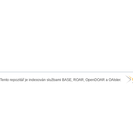
Tento repozitář je indexován službami BASE, ROAR, OpenDOAR a OAIster.