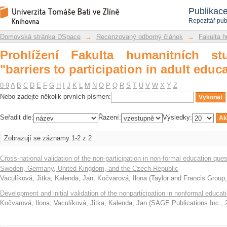
Prohlížení Fakulta humanitních studií
Repozitář DSpace/Manakin
Publikac
adult education"
Repozitář pub
Domovská stránka DSpace
→
Recenzovaný odborný článek
→
Fakulta h
Prohlížení Fakulta humanitních st
"barriers to participation in adult educ
0-9
A
B
C
D
E
F
G
H
I
J
K
L
M
N
O
P
Q
R
S
T
U
V
W
X
Y
Z
Nebo zadejte několik prvních písmen:
Seřadit dle:
Řazení:
Výsledky:
Zobrazují se záznamy 1-2 z 2
Cross-national validation of the non-participation in non-formal education que
Sweden, Germany, United Kingdom, and the Czech Republic
Vaculíková, Jitka
;
Kalenda, Jan
;
Kočvarová, Ilona
(
Taylor and Francis Group
Development and initial validation of the nonparticipation in nonformal educat
Kočvarová, Ilona
;
Vaculíková, Jitka
;
Kalenda, Jan
(
SAGE Publications Inc.
,