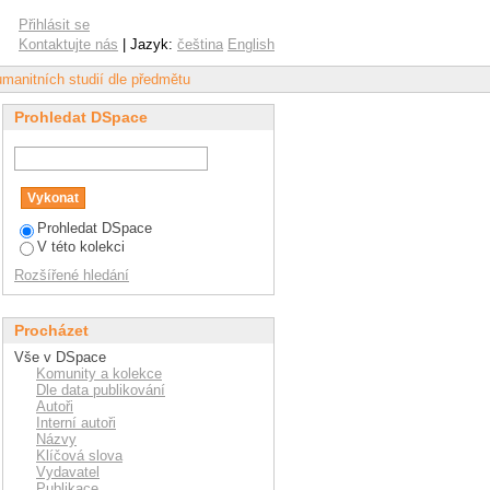
Amos Comenius"
Přihlásit se
Kontaktujte nás
| Jazyk:
čeština
English
umanitních studií dle předmětu
Prohledat DSpace
Prohledat DSpace
V této kolekci
Rozšířené hledání
Procházet
Vše v DSpace
Komunity a kolekce
Dle data publikování
Autoři
Interní autoři
Názvy
Klíčová slova
Vydavatel
Publikace