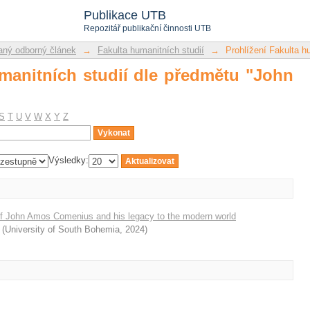
umanitních studií dle předmětu "John 
Publikace UTB
Repozitář publikační činnosti UTB
ný odborný článek
→
Fakulta humanitních studií
→
Prohlížení Fakulta h
umanitních studií dle předmětu "John
S
T
U
V
W
X
Y
Z
Výsledky:
of John Amos Comenius and his legacy to the modern world
(
University of South Bohemia
,
2024
)