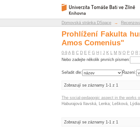
Prohlížení Fakulta h
Repozitář DSpace/Manakin
Domovská stránka DSpace
→
Recenzova
Prohlížení Fakulta h
Amos Comenius"
0-9
A
B
C
D
E
F
G
H
I
J
K
L
M
N
O
P
Q
R
Nebo zadejte několik prvních písmen:
Seřadit dle:
Řazení:
Zobrazují se záznamy 1-1 z 1
The social-pedagogic aspect in the works 
Haburajová Ilavská, Lenka
;
Lešková, Lýdia
Zobrazují se záznamy 1-1 z 1