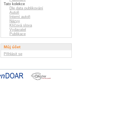
Tato kolekce
Dle data publikování
Autoři
Interní autoři
Názvy
Klíčová slova
Vydavatel
Publikace
Můj účet
Přihlásit se