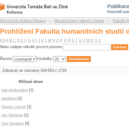
Prohlížení Fakulta humanitních studií 
Repozitář DSpace/Manakin
Publikac
Repozitář pub
Domovská stránka DSpace
→
Recenzovaný odborný článek
→
Fakulta h
Prohlížení Fakulta humanitních studií 
0-9
A
B
C
D
E
F
G
H
I
J
K
L
M
N
O
P
Q
R
S
T
U
V
W
X
Y
Z
Nebo zadejte několik prvních písmen:
Řazení:
Výsledky:
Zobrazují se záznamy 534-553 z 1719
Klíčové slovo
gait reeducation
[1]
gambling
[1]
Gastric cancer
[1]
gay literatura
[1]
Gay literature
[4]