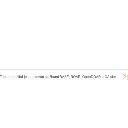
Tento repozitář je indexován službami BASE, ROAR, OpenDOAR a OAIster.