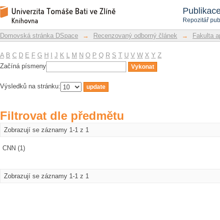
Filtrovat dle předmětu
Repozitář DSpace/Manakin
Publikac
Repozitář pub
Domovská stránka DSpace
→
Recenzovaný odborný článek
→
Fakulta a
A
B
C
D
E
F
G
H
I
J
K
L
M
N
O
P
Q
R
S
T
U
V
W
X
Y
Z
Začíná písmeny
Výsledků na stránku:
Filtrovat dle předmětu
Zobrazují se záznamy 1-1 z 1
CNN (1)
Zobrazují se záznamy 1-1 z 1