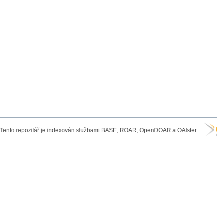
Tento repozitář je indexován službami BASE, ROAR, OpenDOAR a OAIster.