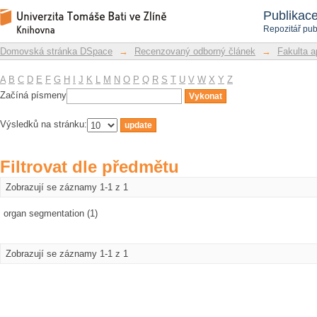
Filtrovat dle předmětu
Repozitář DSpace/Manakin
Publikac
Repozitář pub
Domovská stránka DSpace
→
Recenzovaný odborný článek
→
Fakulta a
A
B
C
D
E
F
G
H
I
J
K
L
M
N
O
P
Q
R
S
T
U
V
W
X
Y
Z
Začíná písmeny
Výsledků na stránku:
Filtrovat dle předmětu
Zobrazují se záznamy 1-1 z 1
organ segmentation (1)
Zobrazují se záznamy 1-1 z 1