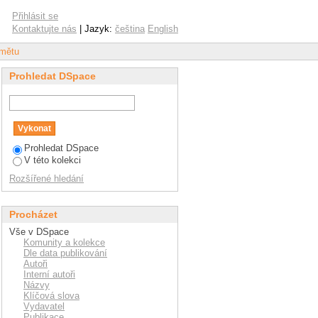
Přihlásit se
Kontaktujte nás
| Jazyk:
čeština
English
dmětu
Prohledat DSpace
Prohledat DSpace
V této kolekci
Rozšířené hledání
Procházet
Vše v DSpace
Komunity a kolekce
Dle data publikování
Autoři
Interní autoři
Názvy
Klíčová slova
Vydavatel
Publikace