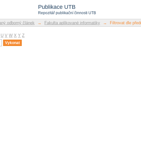
u
Publikace UTB
Repozitář publikační činnosti UTB
ný odborný článek
→
Fakulta aplikované informatiky
→
Filtrovat dle pře
U
V
W
X
Y
Z