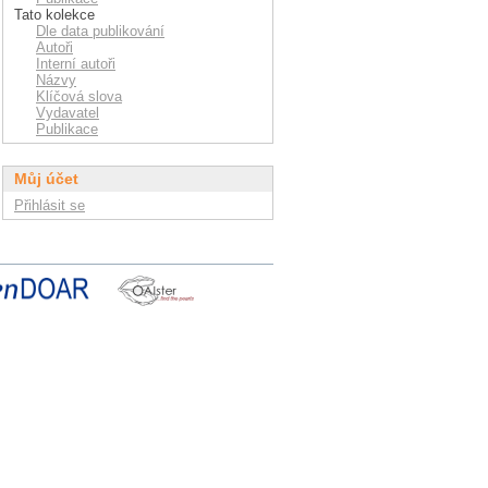
Tato kolekce
Dle data publikování
Autoři
Interní autoři
Názvy
Klíčová slova
Vydavatel
Publikace
Můj účet
Přihlásit se