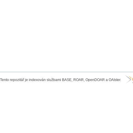
Tento repozitář je indexován službami BASE, ROAR, OpenDOAR a OAIster.