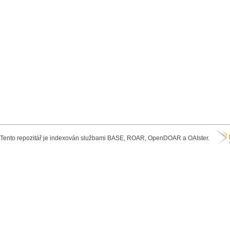
Tento repozitář je indexován službami BASE, ROAR, OpenDOAR a OAIster.