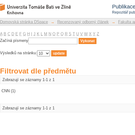
Filtrovat dle předmětu
Repozitář DSpace/Manakin
Publikac
Repozitář pub
Domovská stránka DSpace
→
Recenzovaný odborný článek
→
Fakulta a
A
B
C
D
E
F
G
H
I
J
K
L
M
N
O
P
Q
R
S
T
U
V
W
X
Y
Z
Začíná písmeny
Výsledků na stránku:
Filtrovat dle předmětu
Zobrazují se záznamy 1-1 z 1
CNN (1)
Zobrazují se záznamy 1-1 z 1