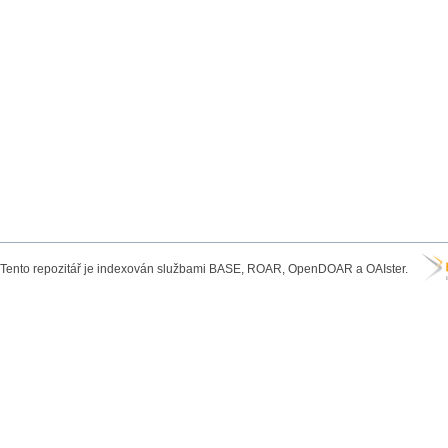
Tento repozitář je indexován službami BASE, ROAR, OpenDOAR a OAIster.