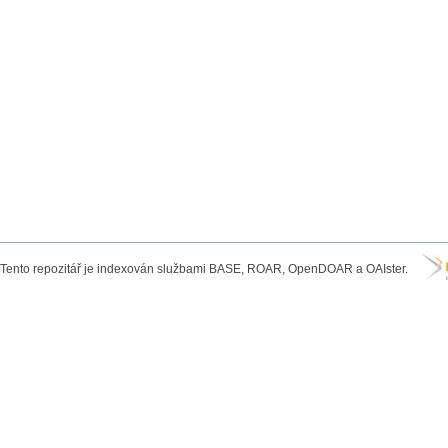
Tento repozitář je indexován službami BASE, ROAR, OpenDOAR a OAIster.