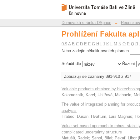
Prohlížení Fakulta ap
Repozitář DSpace/Manakin
Domovská stránka DSpace
→
Recenzova
Prohlížení Fakulta ap
0-9
A
B
C
D
E
F
G
H
I
J
K
L
M
N
O
P
Q
R
Nebo zadejte několik prvních písmen:
Seřadit dle:
Řazení:
Zobrazují se záznamy 891-910 z 917
Valuable products obtained by biotechnolog
Kolomazník, Karel
;
Uhlířová, Michaela
;
Mok
The value of integrated planning for produc
analysis
Hrabec, Dušan
;
Hvattum, Lars Magnus
;
Hof
Value-set-based approach to robust stability 
complicated uncertainty structure
Matušů, Radek
;
Şenol, Bilal
;
Pekař, Libor
(