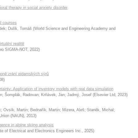
ioral therapy in social anxiety disorder
ed courses
dek
;
Dulík, Tomáš
(
World Science and Engineering Academy and
tuální realitě
wo SIGMA-NOT
,
2022
)
upně zrání eidamských sýrů
08
)
ainty: Application of inventory models with real data simulation
an
;
Šomplák, Radovan
;
Krňávek, Jan
;
Jadrný, Josef
(
Elsevier Ltd
,
2023
)
k
;
Ovsík, Martin
;
Bednařík, Martin
;
Mizera, Aleš
;
Staněk, Michal
;
y Union (NAUN)
,
2013
)
ence in alpine skiing analysis
ute of Electrical and Electronics Engineers Inc.
,
2025
)