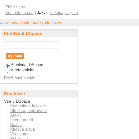
Přihlásit se
Kontaktujte nás
| Jazyk:
čeština
English
ta aplikované informatiky dle názvu
Prohledat DSpace
Prohledat DSpace
V této kolekci
Rozšířené hledání
Procházet
Vše v DSpace
Komunity a kolekce
Dle data publikování
Autoři
Interní autoři
Názvy
Klíčová slova
Vydavatel
Publikace