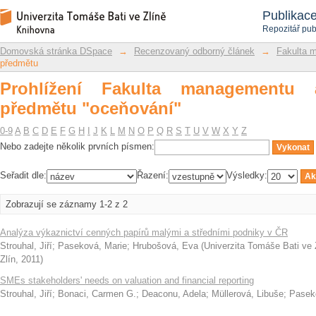
Prohlížení Fakulta managementu a ek
Repozitář DSpace/Manakin
Publikac
Repozitář pub
Domovská stránka DSpace
→
Recenzovaný odborný článek
→
Fakulta 
předmětu
Prohlížení Fakulta managementu
předmětu "oceňování"
0-9
A
B
C
D
E
F
G
H
I
J
K
L
M
N
O
P
Q
R
S
T
U
V
W
X
Y
Z
Nebo zadejte několik prvních písmen:
Seřadit dle:
Řazení:
Výsledky:
Zobrazují se záznamy 1-2 z 2
Analýza výkaznictví cenných papírů malými a středními podniky v ČR
Strouhal, Jiří
;
Paseková, Marie
;
Hrubošová, Eva
(
Univerzita Tomáše Bati ve 
Zlín
,
2011
)
SMEs stakeholders' needs on valuation and financial reporting
Strouhal, Jiří
;
Bonaci, Carmen G.
;
Deaconu, Adela
;
Müllerová, Libuše
;
Pasek