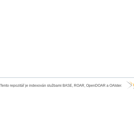
Tento repozitář je indexován službami BASE, ROAR, OpenDOAR a OAIster.