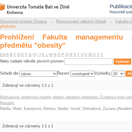
Prohlížení Fakulta managementu a eko
Repozitář DSpace/Manakin
Publikac
Repozitář pub
Domovská stránka DSpace
→
Recenzovaný odborný článek
→
Fakulta 
předmětu
Prohlížení Fakulta managementu
předmětu "obesity"
0-9
A
B
C
D
E
F
G
H
I
J
K
L
M
N
O
P
Q
R
S
T
U
V
W
X
Y
Z
Nebo zadejte několik prvních písmen:
Seřadit dle:
Řazení:
Výsledky:
Zobrazují se záznamy 1-1 z 1
Motivations underlying healthy dietary adoption intentions: Evidence from uni
Republic
Ratilla, Mark
;
Karolyová, Denisa
;
Haider, Ismat
;
Dohnalová, Zuzana
(
Akademi
Zobrazují se záznamy 1-1 z 1