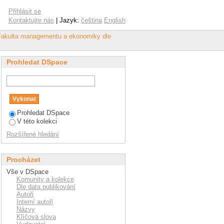
tu "data envelopment
Přihlásit se
Kontaktujte nás
| Jazyk:
čeština
English
 Fakulta managementu a ekonomiky dle
Prohledat DSpace
Prohledat DSpace
V této kolekci
Rozšířené hledání
Procházet
Vše v DSpace
Komunity a kolekce
Dle data publikování
Autoři
Interní autoři
Názvy
Klíčová slova