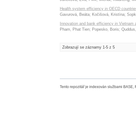
Health system efficiency in OECD countri
Gavurová, Beáta
;
Kočišová, Kristína
;
Sopk
Innovation and bank efficiency in Vietnam
Pham, Phat Tien
;
Popesko, Boris
;
Quddus,
Zobrazují se záznamy 1-5 z 5
Tento repozitář je indexován službami BASE