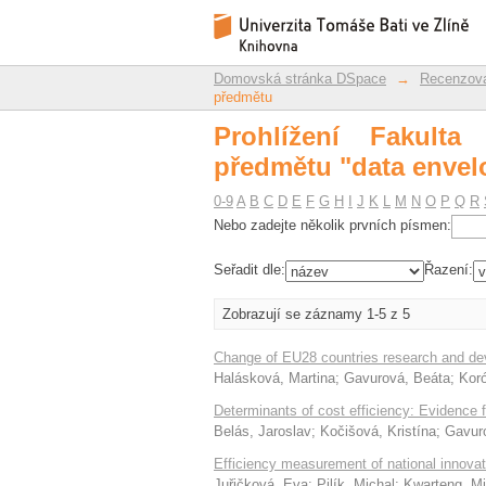
Prohlížení Fakulta 
Repozitář DSpace/Manakin
analysis"
Domovská stránka DSpace
→
Recenzova
předmětu
Prohlížení Fakult
předmětu "data envel
0-9
A
B
C
D
E
F
G
H
I
J
K
L
M
N
O
P
Q
R
Nebo zadejte několik prvních písmen:
Seřadit dle:
Řazení:
Zobrazují se záznamy 1-5 z 5
Change of EU28 countries research and de
Halásková, Martina
;
Gavurová, Beáta
;
Kor
Determinants of cost efficiency: Evidence 
Belás, Jaroslav
;
Kočišová, Kristína
;
Gavur
Efficiency measurement of national innova
Juřičková, Eva
;
Pilík, Michal
;
Kwarteng, Mi