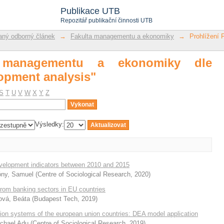
managementu a ekonomiky dle předmě
Publikace UTB
Repozitář publikační činnosti UTB
ný odborný článek
→
Fakulta managementu a ekonomiky
→
Prohlížení
a managementu a ekonomiky dle
opment analysis"
S
T
U
V
W
X
Y
Z
Výsledky:
velopment indicators between 2010 and 2015
óny, Samuel
(
Centre of Sociological Research
,
2020
)
from banking sectors in EU countries
ová, Beáta
(
Budapest Tech
,
2019
)
tion systems of the european union countries: DEA model application
chael Adu
(
Centre of Sociological Research
,
2019
)