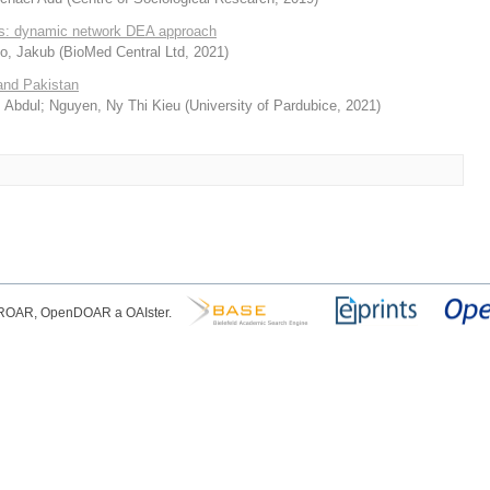
es: dynamic network DEA approach
o, Jakub
(
BioMed Central Ltd
,
2021
)
 and Pakistan
 Abdul
;
Nguyen, Ny Thi Kieu
(
University of Pardubice
,
2021
)
, ROAR, OpenDOAR a OAIster.