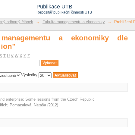
anagementu a ekonomiky dle předmětu "
Publikace UTB
Repozitář publikační činnosti UTB
ný odborný článek
→
Fakulta managementu a ekonomiky
→
Prohlížení
a managementu a ekonomiky dle
gion"
S
T
U
V
W
X
Y
Z
Výsledky:
l and enterprise: Some lessons from the Czech Republic
dřich
;
Pomazalová, Nataša
(
2012
)