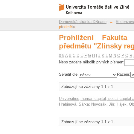
Prohlížení Fakulta m
Repozitář DSpace/Manakin
Domovská stránka DSpace
→
Recenzova
předmětu
Prohlížení Fakult
předmětu "Zlinsky re
0-9
A
B
C
D
E
F
G
H
I
J
K
L
M
N
O
P
Q
R
Nebo zadejte několik prvních písmen:
Seřadit dle:
Řazení:
Zobrazují se záznamy 1-1 z 1
Universities, human capital, social capita
Hrabinová, Šárka
;
Novosák, Jiří
;
Hájek, Ol
Zobrazují se záznamy 1-1 z 1