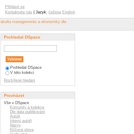
Zlinsky region"
Přihlásit se
Kontaktujte nás
| Jazyk:
čeština
English
 Fakulta managementu a ekonomiky dle
Prohledat DSpace
Prohledat DSpace
V této kolekci
Rozšířené hledání
Procházet
Vše v DSpace
Komunity a kolekce
Dle data publikování
Autoři
Interní autoři
Názvy
Klíčová slova