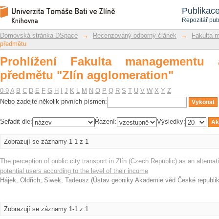
Prohlížení Fakulta managementu a eko
Repozitář DSpace/Manakin
Publikac
Repozitář pub
Domovská stránka DSpace
→
Recenzovaný odborný článek
→
Fakulta 
předmětu
Prohlížení Fakulta managementu
předmětu "Zlín agglomeration"
0-9
A
B
C
D
E
F
G
H
I
J
K
L
M
N
O
P
Q
R
S
T
U
V
W
X
Y
Z
Nebo zadejte několik prvních písmen:
Seřadit dle:
Řazení:
Výsledky:
Zobrazují se záznamy 1-1 z 1
The perception of public city transport in Zlín (Czech Republic) as an alternati
potential users according to the level of their income
Hájek, Oldřich
;
Siwek, Tadeusz
(
Ústav geoniky Akademie věd České republi
Zobrazují se záznamy 1-1 z 1