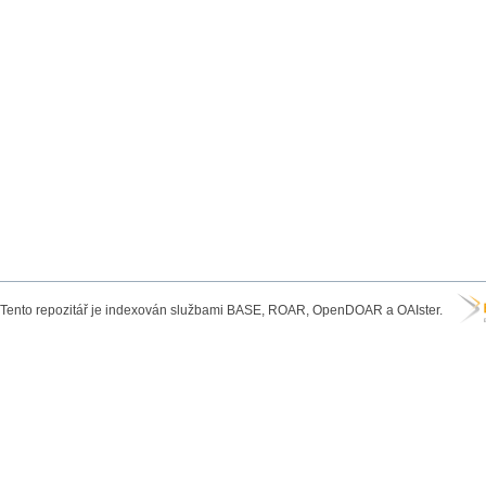
Tento repozitář je indexován službami BASE, ROAR, OpenDOAR a OAIster.