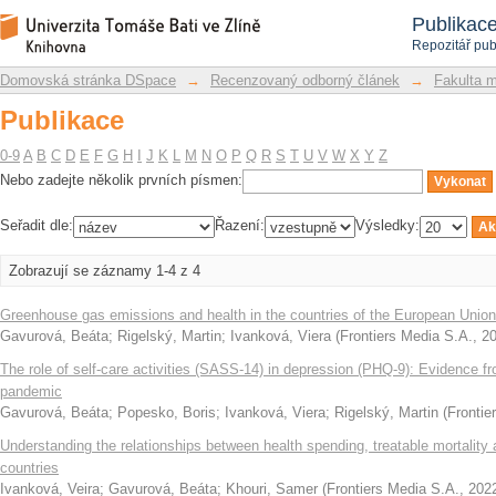
Publikace
Repozitář DSpace/Manakin
Publikac
Repozitář pub
Domovská stránka DSpace
→
Recenzovaný odborný článek
→
Fakulta 
Publikace
0-9
A
B
C
D
E
F
G
H
I
J
K
L
M
N
O
P
Q
R
S
T
U
V
W
X
Y
Z
Nebo zadejte několik prvních písmen:
Seřadit dle:
Řazení:
Výsledky:
Zobrazují se záznamy 1-4 z 4
Greenhouse gas emissions and health in the countries of the European Union
Gavurová, Beáta
;
Rigelský, Martin
;
Ivanková, Viera
(
Frontiers Media S.A.
,
2
The role of self-care activities (SASS-14) in depression (PHQ-9): Evidence 
pandemic
Gavurová, Beáta
;
Popesko, Boris
;
Ivanková, Viera
;
Rigelský, Martin
(
Frontie
Understanding the relationships between health spending, treatable mortalit
countries
Ivanková, Veira
;
Gavurová, Beáta
;
Khouri, Samer
(
Frontiers Media S.A.
,
202