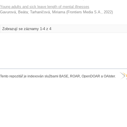
Young adults and sick leave length of mental illnesses
Gavurová, Beáta
;
Tarhaničová, Miriama
(
Frontiers Media S.A.
,
2022
)
Zobrazují se záznamy 1-4 z 4
Tento repozitář je indexován službami BASE, ROAR, OpenDOAR a OAIster.