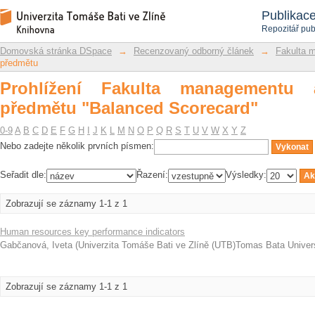
Prohlížení Fakulta managementu a eko
Repozitář DSpace/Manakin
Publikac
Repozitář pub
Domovská stránka DSpace
→
Recenzovaný odborný článek
→
Fakulta 
předmětu
Prohlížení Fakulta managementu
předmětu "Balanced Scorecard"
0-9
A
B
C
D
E
F
G
H
I
J
K
L
M
N
O
P
Q
R
S
T
U
V
W
X
Y
Z
Nebo zadejte několik prvních písmen:
Seřadit dle:
Řazení:
Výsledky:
Zobrazují se záznamy 1-1 z 1
Human resources key performance indicators
Gabčanová, Iveta
(
Univerzita Tomáše Bati ve Zlíně (UTB)Tomas Bata Universi
Zobrazují se záznamy 1-1 z 1