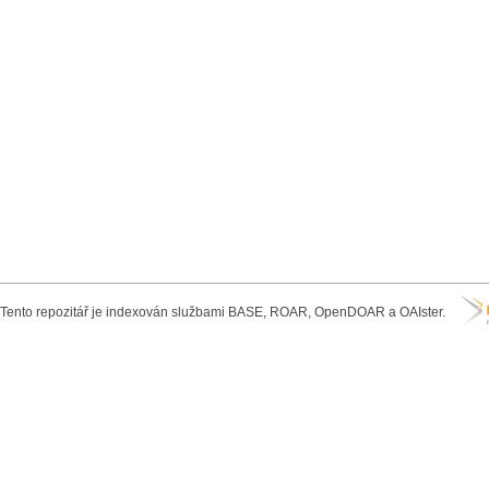
Tento repozitář je indexován službami BASE, ROAR, OpenDOAR a OAIster.