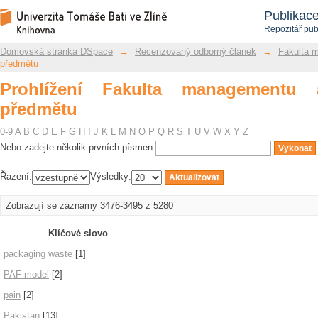
Prohlížení Fakulta managementu a ek
Repozitář DSpace/Manakin
Publikac
Repozitář pub
Domovská stránka DSpace
→
Recenzovaný odborný článek
→
Fakulta 
předmětu
Prohlížení Fakulta managementu
předmětu
0-9
A
B
C
D
E
F
G
H
I
J
K
L
M
N
O
P
Q
R
S
T
U
V
W
X
Y
Z
Nebo zadejte několik prvních písmen:
Řazení:
Výsledky:
Zobrazují se záznamy 3476-3495 z 5280
Klíčové slovo
packaging waste
[1]
PAF model
[2]
pain
[2]
Pakistan
[13]