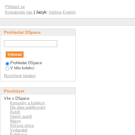
Přihlásit se
Kontaktujte nás
| Jazyk:
čeština
English
Prohledat DSpace
Prohledat DSpace
V této kolekci
Rozšířené hledání
Procházet
Vše v DSpace
Komunity a kolekce
Dle data publikování
Autoři
Interní autoři
Názvy
Klíčová slova
Vydavatel
Publikace