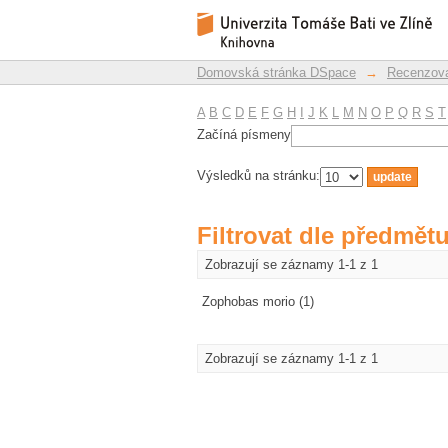
Filtrovat dle předmět
Repozitář DSpace/Manakin
Domovská stránka DSpace
→
Recenzova
A
B
C
D
E
F
G
H
I
J
K
L
M
N
O
P
Q
R
S
T
Začíná písmeny
Výsledků na stránku:
Filtrovat dle předmět
Zobrazují se záznamy 1-1 z 1
Zophobas morio (1)
Zobrazují se záznamy 1-1 z 1