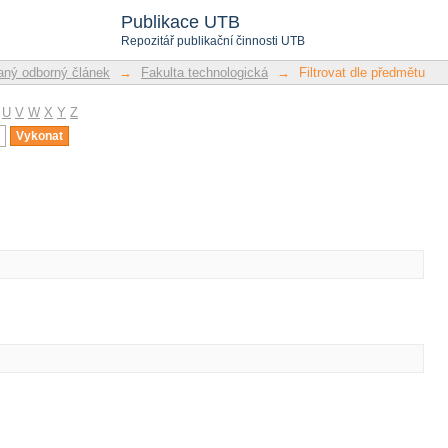
u
Publikace UTB
Repozitář publikační činnosti UTB
ný odborný článek
→
Fakulta technologická
→
Filtrovat dle předmětu
U
V
W
X
Y
Z
u