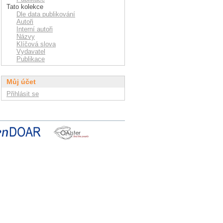
Tato kolekce
Dle data publikování
Autoři
Interní autoři
Názvy
Klíčová slova
Vydavatel
Publikace
Můj účet
Přihlásit se