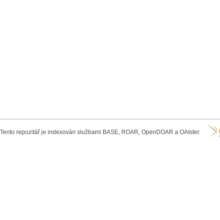
Tento repozitář je indexován službami BASE, ROAR, OpenDOAR a OAIster.