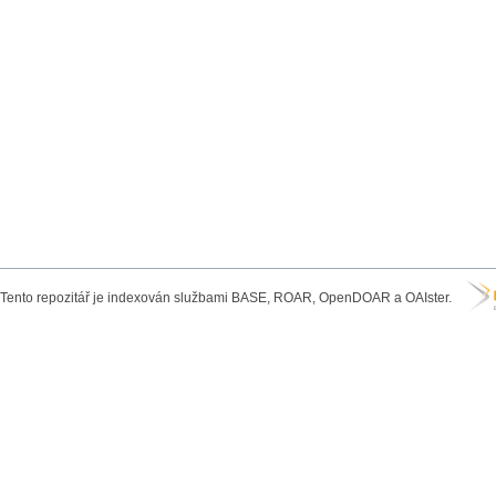
Tento repozitář je indexován službami BASE, ROAR, OpenDOAR a OAIster.