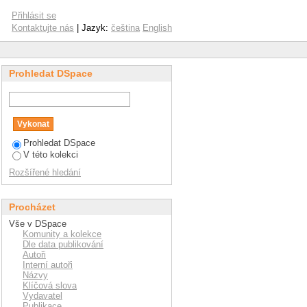
Přihlásit se
Kontaktujte nás
| Jazyk:
čeština
English
Prohledat DSpace
Prohledat DSpace
V této kolekci
Rozšířené hledání
Procházet
Vše v DSpace
Komunity a kolekce
Dle data publikování
Autoři
Interní autoři
Názvy
Klíčová slova
Vydavatel
Publikace