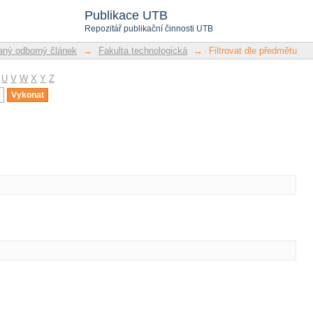
u
Publikace UTB
Repozitář publikační činnosti UTB
ný odborný článek
→
Fakulta technologická
→
Filtrovat dle předmětu
U
V
W
X
Y
Z
u