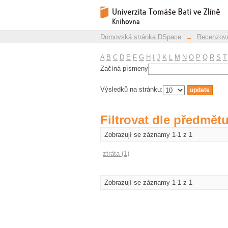
Filtrovat dle předmět
Repozitář DSpace/Manakin
Domovská stránka DSpace
→
Recenzova
A
B
C
D
E
F
G
H
I
J
K
L
M
N
O
P
Q
R
S
T
Začíná písmeny
Výsledků na stránku:
Filtrovat dle předmět
Zobrazují se záznamy 1-1 z 1
ztráta (1)
Zobrazují se záznamy 1-1 z 1