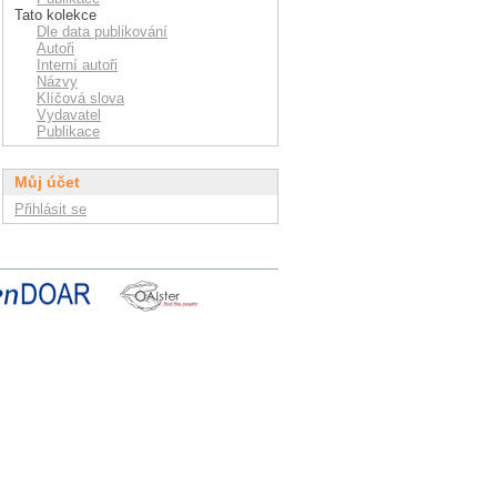
Tato kolekce
Dle data publikování
Autoři
Interní autoři
Názvy
Klíčová slova
Vydavatel
Publikace
Můj účet
Přihlásit se