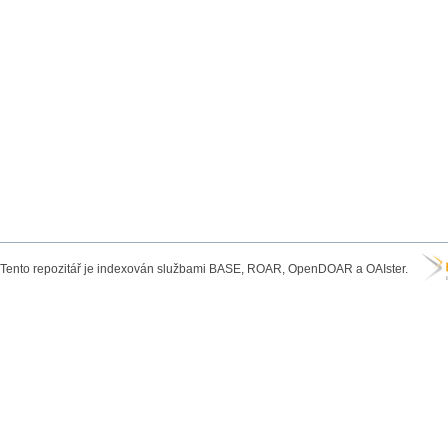
Tento repozitář je indexován službami BASE, ROAR, OpenDOAR a OAIster.