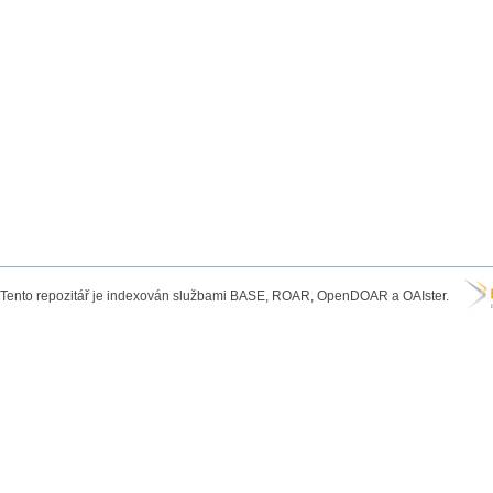
Tento repozitář je indexován službami BASE, ROAR, OpenDOAR a OAIster.