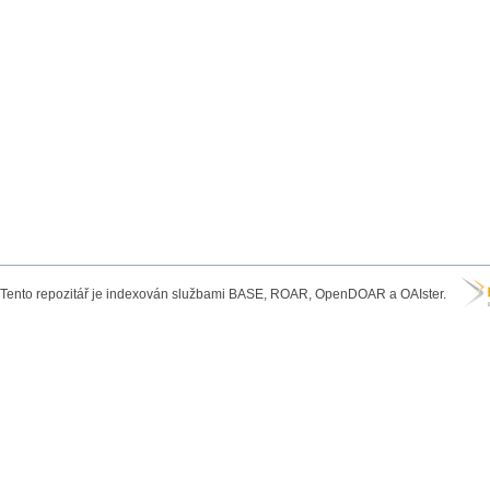
Tento repozitář je indexován službami BASE, ROAR, OpenDOAR a OAIster.