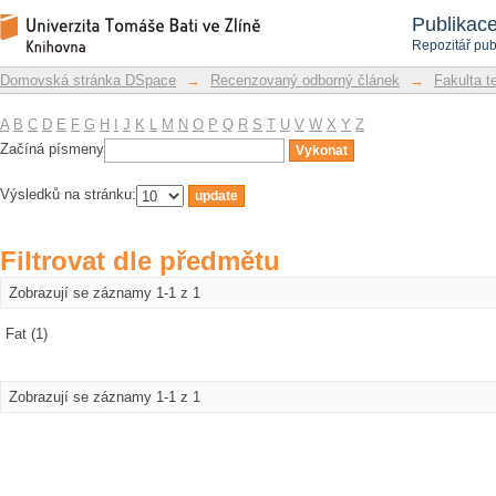
Filtrovat dle předmětu
Repozitář DSpace/Manakin
Publikac
Repozitář pub
Domovská stránka DSpace
→
Recenzovaný odborný článek
→
Fakulta t
A
B
C
D
E
F
G
H
I
J
K
L
M
N
O
P
Q
R
S
T
U
V
W
X
Y
Z
Začíná písmeny
Výsledků na stránku:
Filtrovat dle předmětu
Zobrazují se záznamy 1-1 z 1
Fat (1)
Zobrazují se záznamy 1-1 z 1