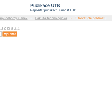
u
Publikace UTB
Repozitář publikační činnosti UTB
ný odborný článek
→
Fakulta technologická
→
Filtrovat dle předmětu
U
V
W
X
Y
Z