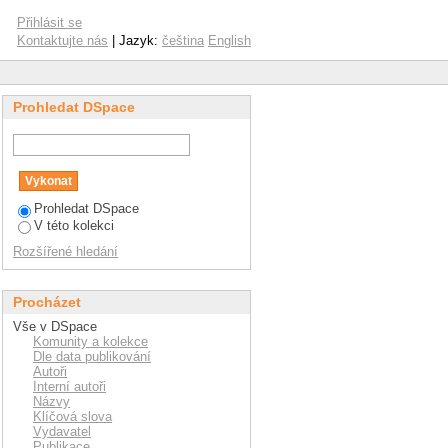
Přihlásit se
Kontaktujte nás
| Jazyk:
čeština
English
Prohledat DSpace
Prohledat DSpace
V této kolekci
Rozšířené hledání
Procházet
Vše v DSpace
Komunity a kolekce
Dle data publikování
Autoři
Interní autoři
Názvy
Klíčová slova
Vydavatel
Publikace