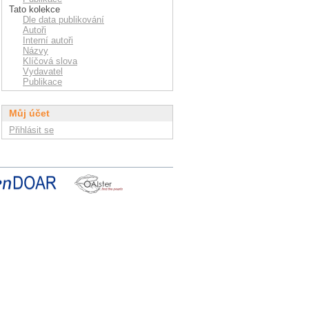
Tato kolekce
Dle data publikování
Autoři
Interní autoři
Názvy
Klíčová slova
Vydavatel
Publikace
Můj účet
Přihlásit se