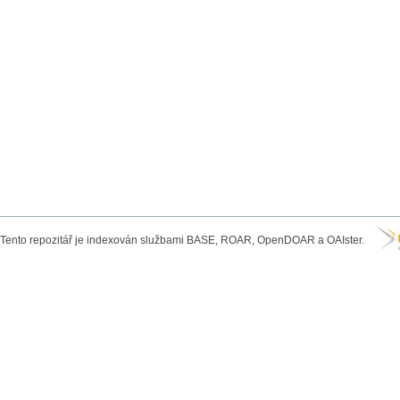
Tento repozitář je indexován službami BASE, ROAR, OpenDOAR a OAIster.