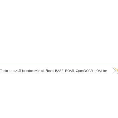
Tento repozitář je indexován službami BASE, ROAR, OpenDOAR a OAIster.