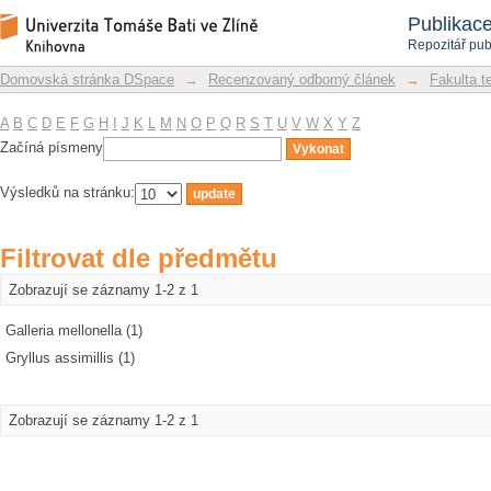
Filtrovat dle předmětu
Repozitář DSpace/Manakin
Publikac
Repozitář pub
Domovská stránka DSpace
→
Recenzovaný odborný článek
→
Fakulta t
A
B
C
D
E
F
G
H
I
J
K
L
M
N
O
P
Q
R
S
T
U
V
W
X
Y
Z
Začíná písmeny
Výsledků na stránku:
Filtrovat dle předmětu
Zobrazují se záznamy 1-2 z 1
Galleria mellonella (1)
Gryllus assimillis (1)
Zobrazují se záznamy 1-2 z 1